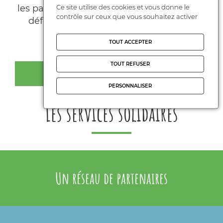
Ce site utilise des cookies et vous donne le
les parents participent collectivement à la
contrôle sur ceux que vous souhaitez activer
défense de l’école publique, laïque et
gratuite pour tous.
TOUT ACCEPTER
TOUT REFUSER
JE REJOINS LA FCPE
PERSONNALISER
Les services solidaires
Un réseau de partenaires