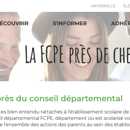
MATERNELLE
ÉL
ÉCOUVRIR
S'INFORMER
ADHÉ
La FCPE près de ch
près du conseil départemental
es bien entendu rattachés à l’établissement scolaire de
il départemental FCPE, département où est scolarisé votr
ne l’ensemble des actions des parents au sein des étab